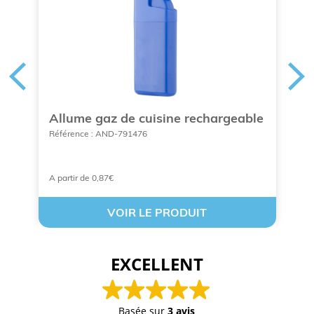
sé
Allume gaz de cuisine rechargeable
D
p
Référence : AND-791476
Ré
A partir de 0,87€
À 
VOIR LE PRODUIT
EXCELLENT
Basée sur
3 avis