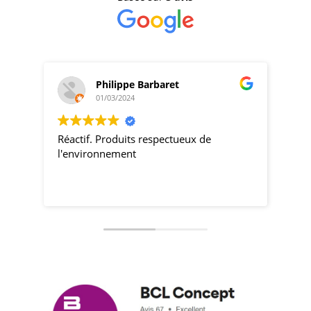
Philippe Barbaret
01/03/2024
Réactif. Produits respectueux de
pro
l'environnement