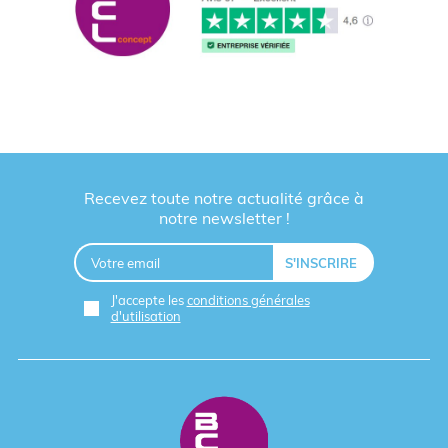
Recevez toute notre actualité grâce à
notre newsletter !
J'accepte les
conditions générales
d'utilisation