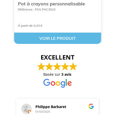
Pot à crayons personnalisable
P
Référence : PAS-PAC3010
Ré
À partir de 0,43 €
À 
VOIR LE PRODUIT
EXCELLENT
Basée sur
3 avis
Philippe Barbaret
01/03/2024