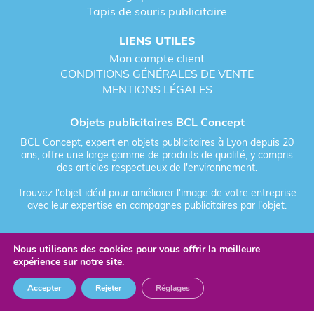
Tapis de souris publicitaire
LIENS UTILES
Mon compte client
CONDITIONS GÉNÉRALES DE VENTE
MENTIONS LÉGALES
Objets publicitaires BCL Concept
BCL Concept, expert en objets publicitaires à Lyon depuis 20
ans, offre une large gamme de produits de qualité, y compris
des articles respectueux de l'environnement.
Trouvez l'objet idéal pour améliorer l'image de votre entreprise
avec leur expertise en campagnes publicitaires par l'objet.
Nous utilisons des cookies pour vous offrir la meilleure
Fièrement forgé par Les Vikings
expérience sur notre site.
© 2026 BCL Concept - Tous droits réservés - Objet Publicitaire
Accepter
Rejeter
Réglages