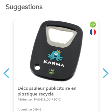
Suggestions
Décapsuleur publicitaire en
S
plastique recyclé
v
Référence : PAS-D3100-RECYC
Ré
À partir de 0,54 €
A 