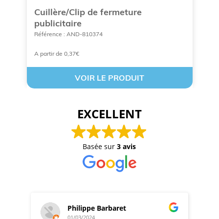
Cuillère/Clip de fermeture
B
publicitaire
p
Référence : AND-810374
Ré
A partir de 0,37€
À 
VOIR LE PRODUIT
EXCELLENT
Basée sur
3 avis
Philippe Barbaret
01/03/2024