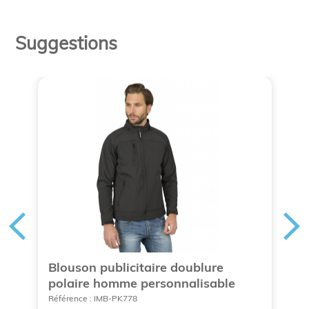
Suggestions
Blouson publicitaire doublure
P
polaire homme personnalisable
c
Référence : IMB-PK778
Ré