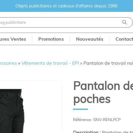
Objets publicitaires et cadeaux d'affaires depuis 1996
eures Ventes
Promotions
Nouveautés
Contac
essoires
»
Vêtements de travail - EPI
»
Pantalon de travail no
Pantalon de 
poches
Référence : SNV-RENLPCP
Description :
Pantalon de tr