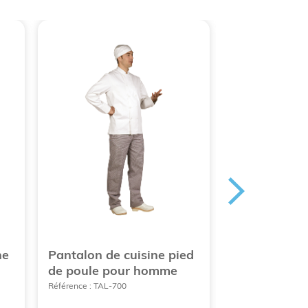
he
Pantalon de cuisine pied
Chasuble ra
de poule pour homme
bretelles av
Référence : TAL-700
Référence : TAL-P