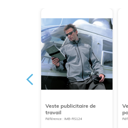
itaire de
Veste publicitaire de
Ve
puche
travail
p
K351
Référence : IMB-RS124
Réf