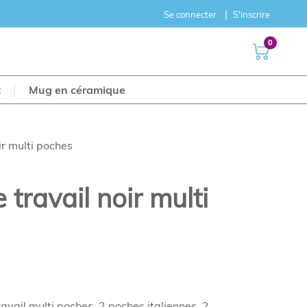
Se connecter
S'inscrire
0
t
Mug en céramique
ir multi poches
travail noir multi
avail multi poches. 2 poches italiennes, 2