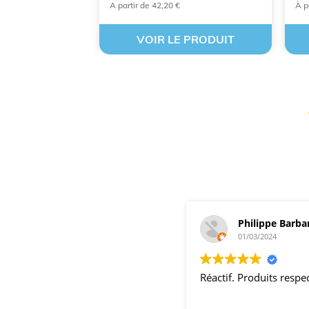
A partir de 42,20 €
À p
 PRODUIT
VOIR LE PRODUIT
Philippe Barba
01/03/2024
Réactif. Produits resp