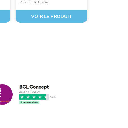
À partir de 15,69€
À partir de 12,65€
VOIR LE PRODUIT
VOIR LE
cus leleu
3/2018
nformes et délais respectés