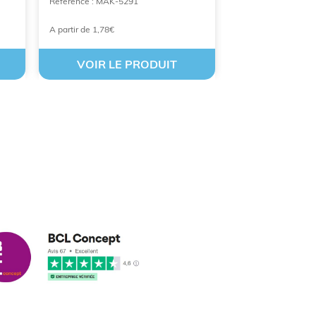
Référence : MAK-5291
A partir de 1,78€
À partir de 2,54 €
VOIR LE PRODUIT
VOIR LE
cus leleu
3/2018
nformes et délais respectés