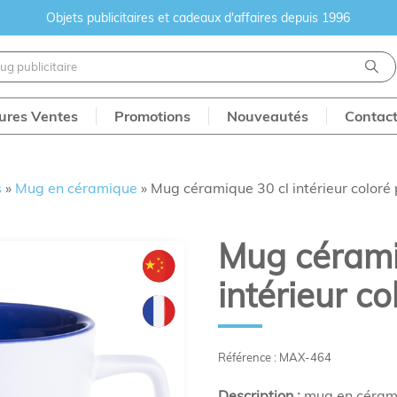
Objets publicitaires et cadeaux d'affaires depuis 1996
eures Ventes
Promotions
Nouveautés
Contac
s
»
Mug en céramique
»
Mug céramique 30 cl intérieur coloré 
Mug cérami
intérieur co
Référence : MAX-464
Description :
mug en cérami