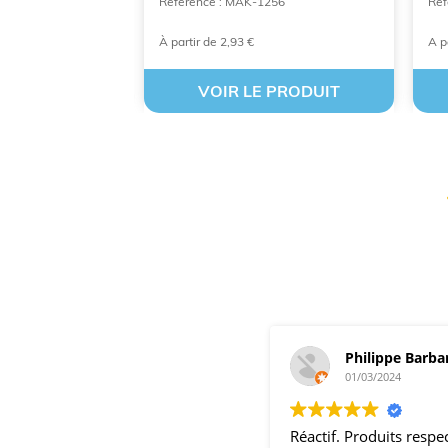
Référence : MAK-1256
Réf
À partir de 2,93 €
A p
 PRODUIT
VOIR LE PRODUIT
Philippe Barba
01/03/2024
Réactif. Produits resp