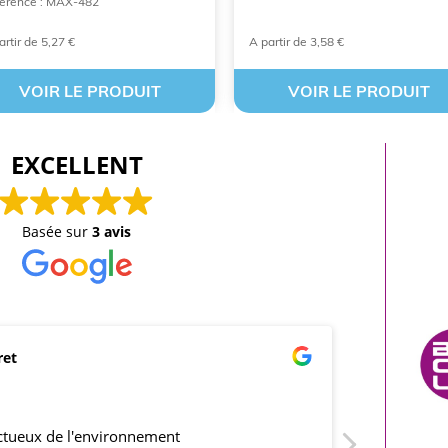
érence : MAX-482
artir de 5,27 €
A partir de 3,58 €
VOIR LE PRODUIT
VOIR LE PRODUIT
EXCELLENT
Basée sur
3 avis
ret
mar
21/0
ectueux de l'environnement
produits co