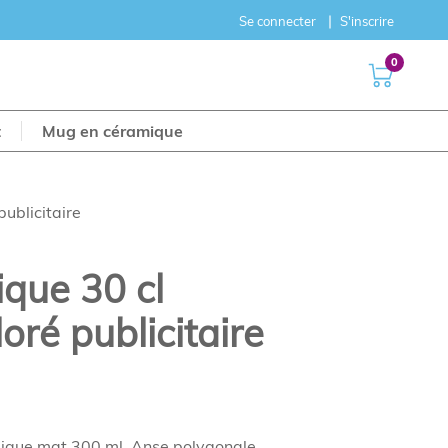
Se connecter
S'inscrire
0
t
Mug en céramique
publicitaire
que 30 cl
loré publicitaire
que mat 300 ml. Anse polygonale.