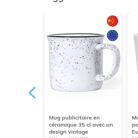
à café en
Mug publicitaire en
Mu
blicitaire
céramique 35 cl avec un
po
design vintage
Eu
2144