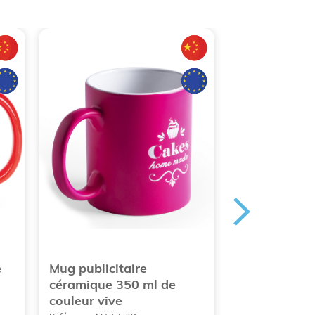
e
Mug publicitaire
Mug publicit
céramique 350 ml de
33 cl
couleur vive
Référence : MAK-2