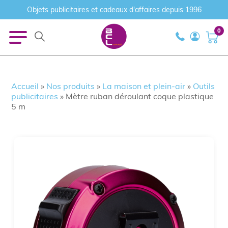
Objets publicitaires et cadeaux d'affaires depuis 1996
0
Accueil
»
Nos produits
»
La maison et plein-air
»
Outils
publicitaires
»
Mètre ruban déroulant coque plastique
5 m