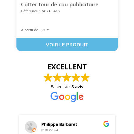
n
Cutter tour de cou publicitaire
K
o
Référence : PAS-C3416
Ré
À partir de 2,30 €
À 
VOIR LE PRODUIT
EXCELLENT
Basée sur
3 avis
Philippe Barbaret
01/03/2024