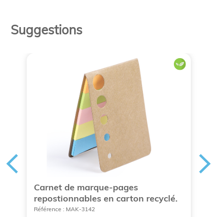
Suggestions
s
Carnet de marque-pages
K
repostionnables en carton recyclé.
r
Référence : MAK-3142
Ré