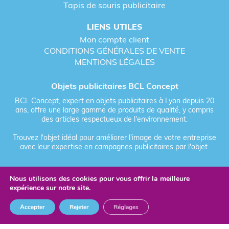
Tapis de souris publicitaire
LIENS UTILES
Mon compte client
CONDITIONS GÉNÉRALES DE VENTE
MENTIONS LÉGALES
Objets publicitaires BCL Concept
BCL Concept, expert en objets publicitaires à Lyon depuis 20
ans, offre une large gamme de produits de qualité, y compris
des articles respectueux de l'environnement.
Trouvez l'objet idéal pour améliorer l'image de votre entreprise
avec leur expertise en campagnes publicitaires par l'objet.
Nous utilisons des cookies pour vous offrir la meilleure
Fièrement forgé par Les Vikings
expérience sur notre site.
© 2026 BCL Concept - Tous droits réservés - Objet Publicitaire
Accepter
Rejeter
Réglages