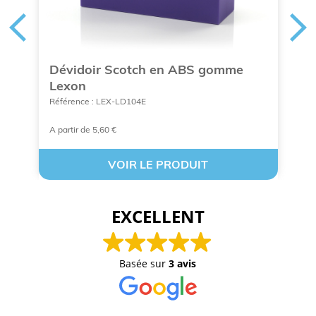
Dévidoir Scotch en ABS gomme
C
Lexon
b
Référence : LEX-LD104E
Ré
A partir de 5,60 €
À 
VOIR LE PRODUIT
EXCELLENT
Basée sur
3 avis