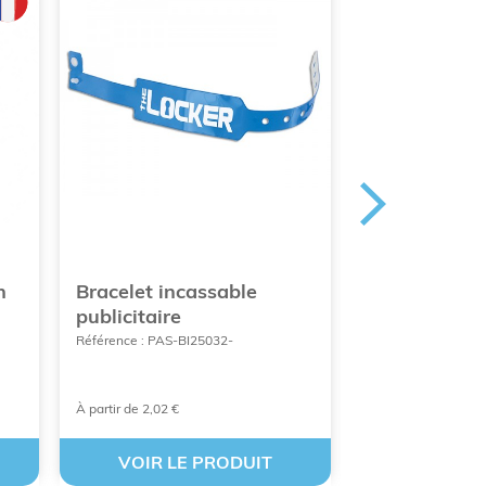
n
Bracelet incassable
Bracelet sili
publicitaire
Référence : MSP-B
Référence : PAS-BI25032-
À partir de 2,02 €
A partir de 0,15 €
VOIR LE PRODUIT
VOIR LE