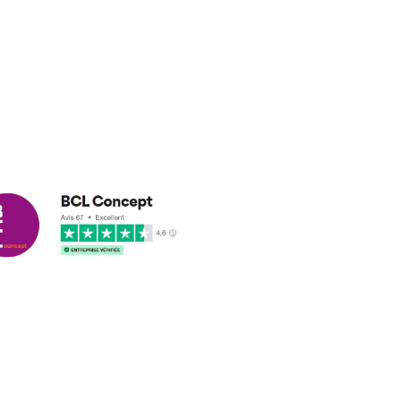
cus leleu
3/2018
nformes et délais respectés