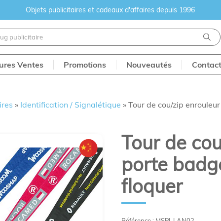
Objets publicitaires et cadeaux d'affaires depuis 1996
eures Ventes
Promotions
Nouveautés
Contac
ires
»
Identification / Signalétique
»
Tour de cou/zip enrouleur
Tour de cou
porte badge
floquer
Référence : MSPI-LAN02