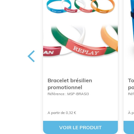
avec zip
Bracelet brésilien
To
licitaire
promotionnel
po
ble
Référence : MSP-BRASI3
Réf
AN01
A partir de 0,32 €
À p
 PRODUIT
VOIR LE PRODUIT