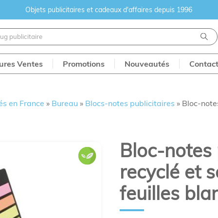
Objets publicitaires et cadeaux d'affaires depuis 1996
eures Ventes
Promotions
Nouveautés
Contac
és en France
»
Bureau
»
Blocs-notes publicitaires
»
Bloc-notes
Bloc-notes 
recyclé et s
feuilles bl