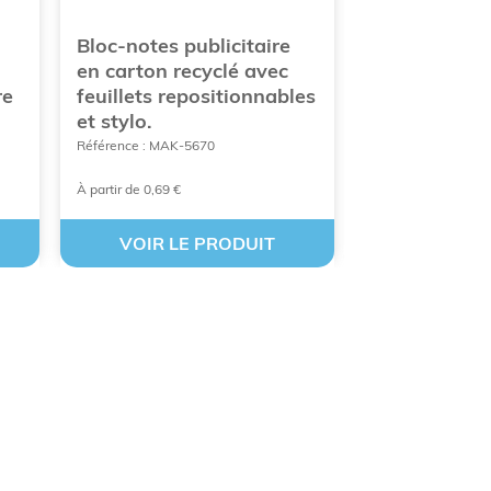
Bloc-notes publicitaire
Porte bloc-p
en carton recyclé avec
publicitaire
re
feuillets repositionnables
personnalis
et stylo.
Référence : PAS-C
Référence : MAK-5670
À partir de 0,69 €
À partir de 4,22 €
VOIR LE PRODUIT
VOIR LE