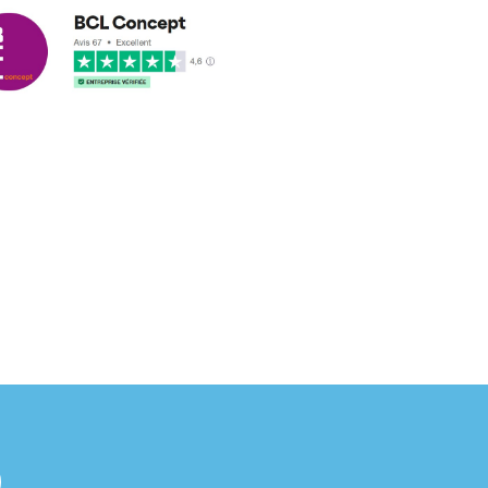
cus leleu
3/2018
nformes et délais respectés