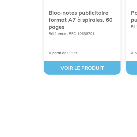
alisable de
Bloc-notes publicitaire
Po
sitionnables
format A7 à spirales, 60
pu
pages
MEPT01
Réf
Référence : PFC-10638701
À partir de 0,39 €
À p
 PRODUIT
VOIR LE PRODUIT