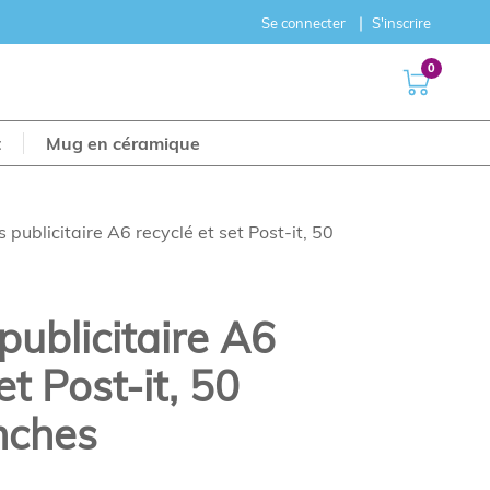
Se connecter
S'inscrire
0
t
Mug en céramique
 publicitaire A6 recyclé et set Post-it, 50
publicitaire A6
et Post-it, 50
anches