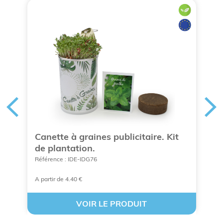
Canette à graines publicitaire. Kit
K
de plantation.
p
Référence : IDE-IDG76
Ré
A partir de 4.40 €
À 
VOIR LE PRODUIT