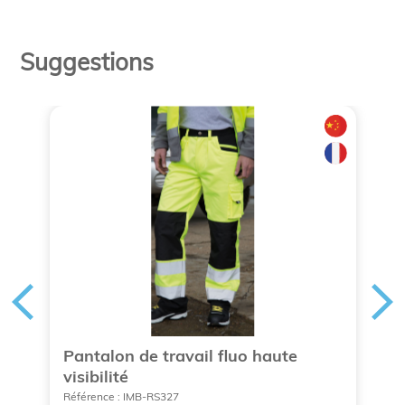
Suggestions
Pantalon de travail fluo haute
S
visibilité
p
Référence : IMB-RS327
Ré