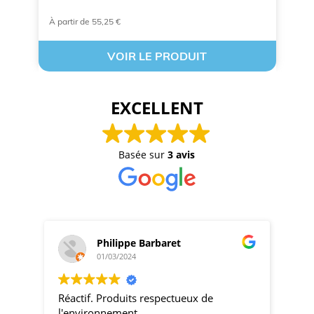
À partir de 55,25 €
À 
VOIR LE PRODUIT
EXCELLENT
Basée sur
3 avis
Philippe Barbaret
01/03/2024
Réactif. Produits respectueux de
pro
l'environnement