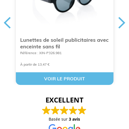
Lunettes de soleil publicitaires avec
E
enceinte sans fil
Ré
Référence : XIN-P326.981
À partir de 13,47 €
A 
VOIR LE PRODUIT
EXCELLENT
Basée sur
3 avis