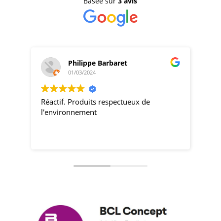
Basée sur
3 avis
Philippe Barbaret
01/03/2024
Réactif. Produits respectueux de
produi
l'environnement