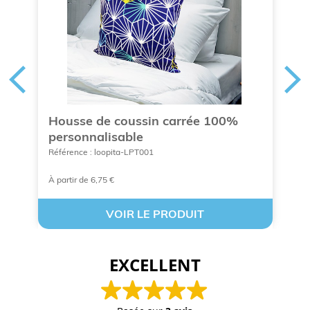
Housse de coussin carrée 100%
G
personnalisable
z
Référence : loopita-LPT001
Ré
À partir de 6,75 €
À 
VOIR LE PRODUIT
EXCELLENT