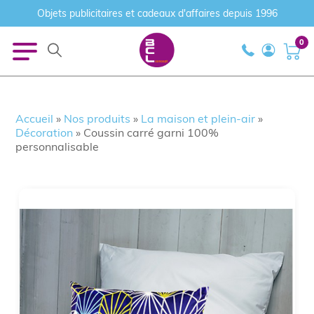
Objets publicitaires et cadeaux d'affaires depuis 1996
0
Accueil
»
Nos produits
»
La maison et plein-air
»
Décoration
»
Coussin carré garni 100%
personnalisable