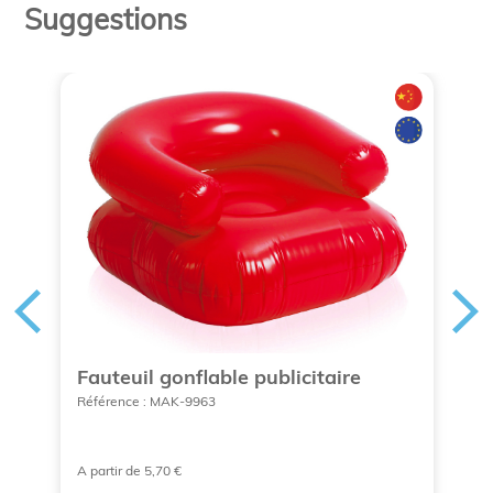
Suggestions
n
Fauteuil gonflable publicitaire
B
p
Référence : MAK-9963
Ré
A partir de 5,70 €
A 