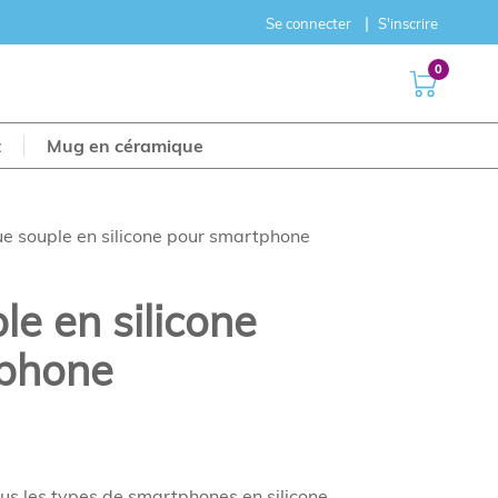
Se connecter
S'inscrire
0
t
Mug en céramique
e souple en silicone pour smartphone
e en silicone
tphone
s les types de smartphones en silicone