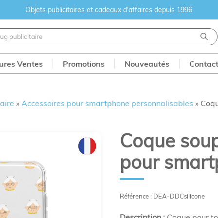
Objets publicitaires et cadeaux d'affaires depuis 1996
eures Ventes
Promotions
Nouveautés
Contac
aire
»
Accessoires pour smartphone personnalisables
»
Coqu
Coque soupl
pour smar
Référence : DEA-DDCsilicone
Description :
Coque pour tou