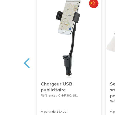
ection pour
Chargeur USB
Se
à floquer
publicitaire
sm
pe
1402
Référence : XIN-P302.181
Réf
A partir de 14,40€
À p