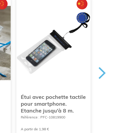
Étui avec pochette tactile
Support de 
pour smartphone.
bambou
Etanche jusqu'à 8 m.
Référence : MAK-6
Référence : PFC-10819900
A partir de 1,98 €
A partir de 1,50 €