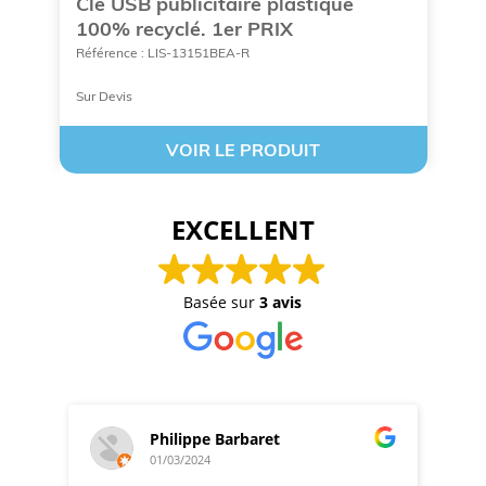
r
Clé USB publicitaire plastique
C
100% recyclé. 1er PRIX
c
Référence : LIS-13151BEA-R
Ré
Sur Devis
Cu
VOIR LE PRODUIT
EXCELLENT
Basée sur
3 avis
Philippe Barbaret
01/03/2024