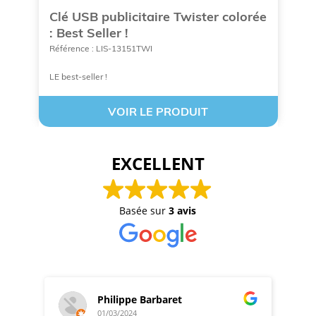
Clé USB publicitaire Twister colorée
C
: Best Seller !
c
Référence : LIS-13151TWI
Ré
LE best-seller !
à 
VOIR LE PRODUIT
EXCELLENT
Basée sur
3 avis
Philippe Barbaret
01/03/2024