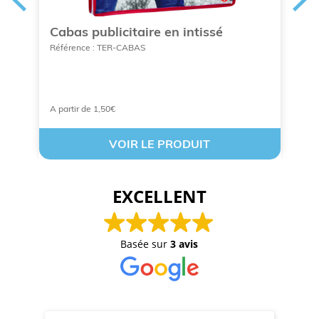
Cabas publicitaire en intissé
C
p
Référence : TER-CABAS
Ré
A partir de 1,50€
A 
VOIR LE PRODUIT
EXCELLENT
Basée sur
3 avis