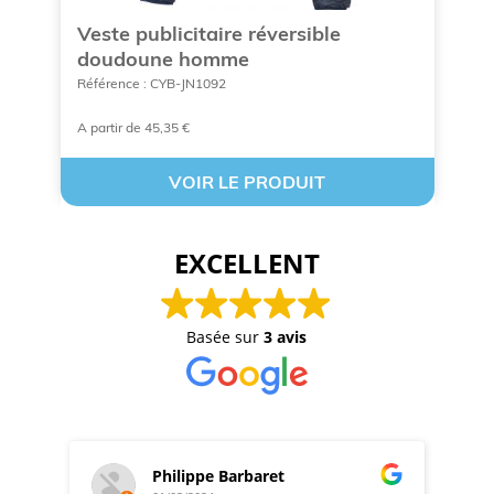
Veste publicitaire réversible
C
doudoune homme
p
Référence : CYB-JN1092
Ré
A partir de 45,35 €
A 
VOIR LE PRODUIT
EXCELLENT
Basée sur
3 avis
Philippe Barbaret