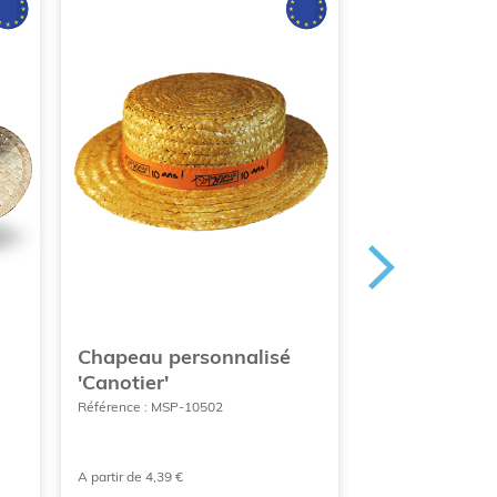
Chapeau personnalisé
Panama en p
'Canotier'
synthétique 
publicitaire
Référence : MSP-10502
Référence : MAK-1
A partir de 4,39 €
À partir de 3,16 €