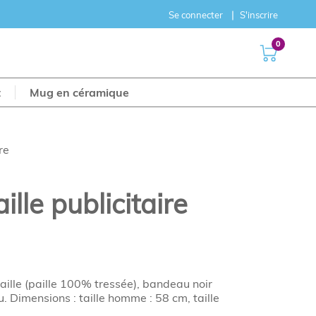
Se connecter
S'inscrire
0
t
Mug en céramique
re
lle publicitaire
lle (paille 100% tressée), bandeau noir
 Dimensions : taille homme : 58 cm, taille