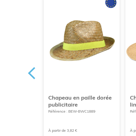
nama
Chapeau en paille dorée
C
publicitaire
li
BWC1602
Référence : BEW-BWC1889
Réf
À partir de 3,82 €
À p