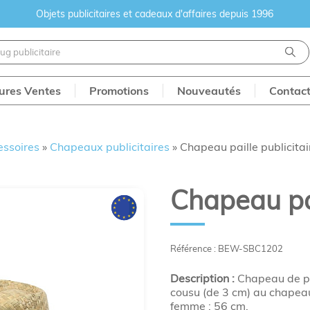
Objets publicitaires et cadeaux d'affaires depuis 1996
eures Ventes
Promotions
Nouveautés
Contac
essoires
»
Chapeaux publicitaires
»
Chapeau paille publicitai
Chapeau pai
Référence : BEW-SBC1202
Description :
Chapeau de pai
cousu (de 3 cm) au chapeau.
femme : 56 cm.