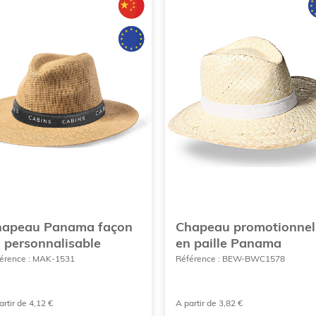
hapeau Panama façon
Chapeau promotionnel
n personnalisable
en paille Panama
érence : MAK-1531
Référence : BEW-BWC1578
artir de 4,12 €
A partir de 3,82 €