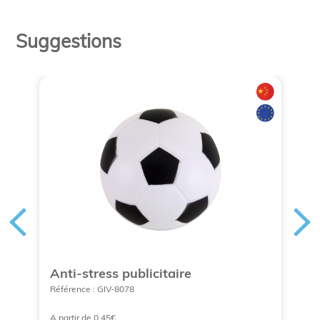
Suggestions
Anti-stress publicitaire
M
Référence : GIV-8078
Ré
A partir de 0,45€
A 