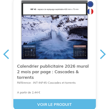
Calendrier publicitaire 2026 mural
S
2 mois par page : Cascades &
p
torrents
Ré
Référence : INT-INF45-Cascades et torrents
A partir de 2,44 €
A 
VOIR LE PRODUIT