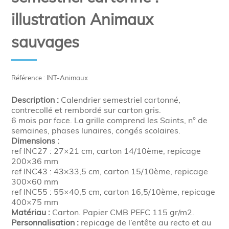
illustration Animaux
sauvages
Référence : INT-Animaux
Description :
Calendrier semestriel cartonné,
contrecollé et rembordé sur carton gris.
6 mois par face. La grille comprend les Saints, n° de
semaines, phases lunaires, congés scolaires.
Dimensions :
ref INC27 : 27×21 cm, carton 14/10ème, repicage
200×36 mm
ref INC43 : 43×33,5 cm, carton 15/10ème, repicage
300×60 mm
ref INC55 : 55×40,5 cm, carton 16,5/10ème, repicage
400×75 mm
Matériau :
Carton. Papier CMB PEFC 115 gr/m2.
Personnalisation :
repicage de l’entête au recto et au