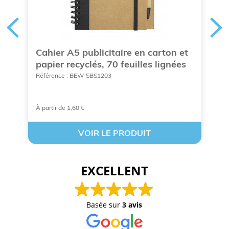
n
Cahier A5 publicitaire en carton et
C
papier recyclés, 70 feuilles lignées
1
Référence : BEW-SBS1203
Ré
À partir de 1,60 €
A 
VOIR LE PRODUIT
EXCELLENT
Basée sur
3 avis