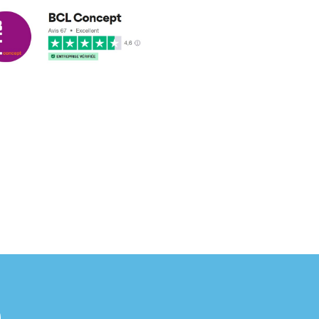
cus leleu
3/2018
nformes et délais respectés