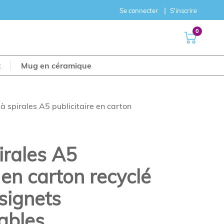
Se connecter
S'inscrire
0
t
Mug en céramique
à spirales A5 publicitaire en carton
irales A5
 en carton recyclé
 signets
ables.