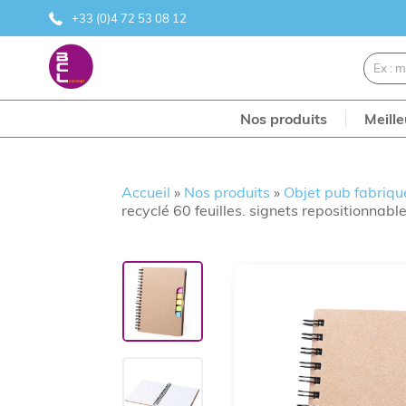
+33 (0)4 72 53 08 12
Nos produits
Meill
Accueil
»
Nos produits
»
Objet pub fabriqu
recyclé 60 feuilles. signets repositionnable