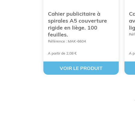
blicitaire
Cahier publicitaire à
Ca
igide
spirales A5 couverture
av
coton, signet
rigide en liège. 100
li
 de fermeture
feuilles.
Réf
159
Référence : MAK-6604
A partir de 2,08 €
A p
 PRODUIT
VOIR LE PRODUIT