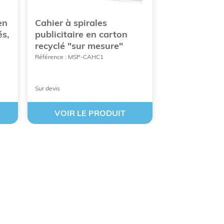
en
Cahier à spirales
Cahier publi
és,
publicitaire en carton
une couvertu
recyclé "sur mesure"
mesure"
Référence : MSP-CAHC1
Référence : MSP-B
Sur devis
Sur devis
VOIR LE PRODUIT
VOIR LE