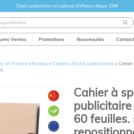
Objets publicitaires et cadeaux d'affaires depuis 1996
eures Ventes
Promotions
Nouveautés
Contac
és en France
»
Bureau
»
Cahiers A5/A4 publicitaires
»
Cahier 
s.
Cahier à sp
publicitaire
60 feuilles.
repositionn