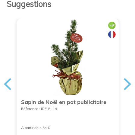
Suggestions
t
Sapin de Noël en pot publicitaire
P
K
Référence : IDE-PL14
Ré
À partir de 4,54 €
À 