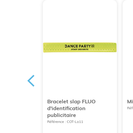
lanyard
Bracelet slap FLUO
Mi
 publicitaire
d'identification
Réf
publicitaire
AN207
Référence : COT-Lo11