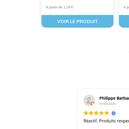
À partir de 1,18 €
A p
 PRODUIT
VOIR LE PRODUIT
Philippe Barba
01/03/2024
Réactif. Produits resp