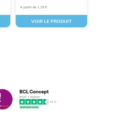
A partir de 1,25 €
A partir de 0,81 €
VOIR LE PRODUIT
VOIR LE
cus leleu
3/2018
nformes et délais respectés