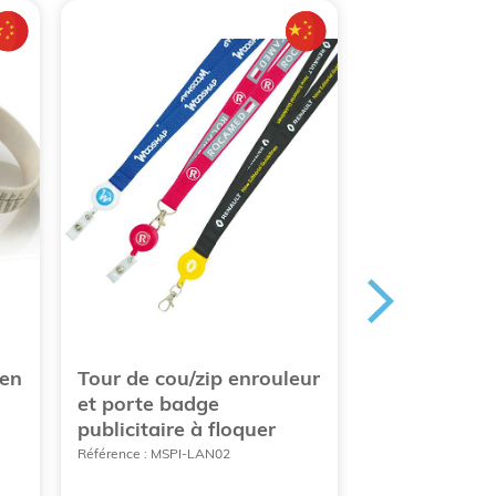
ien
Tour de cou/zip enrouleur
Zip enrouleur
et porte badge
personnalis
publicitaire à floquer
Référence : MSPI-
Référence : MSPI-LAN02