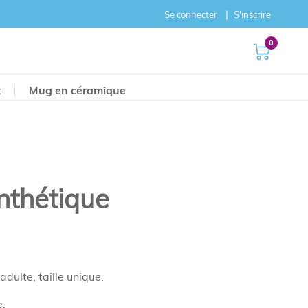
Se connecter
S'inscrire
0
t
Mug en céramique
nthétique
dulte, taille unique.
e.