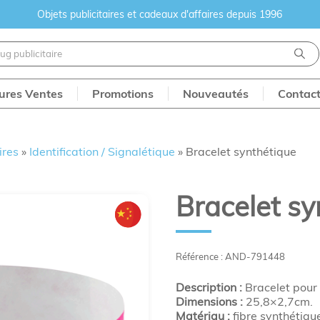
Objets publicitaires et cadeaux d'affaires depuis 1996
eures Ventes
Promotions
Nouveautés
Contac
ires
»
Identification / Signalétique
»
Bracelet synthétique
Bracelet sy
Référence : AND-791448
Description :
Bracelet pour a
Dimensions :
25,8×2,7cm.
Matériau :
fibre synthétiqu