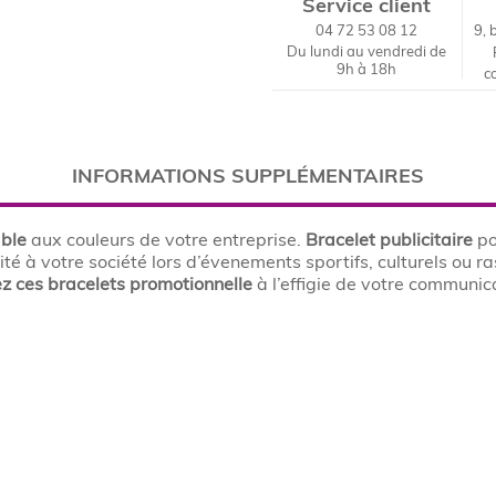
Service client
04 72 53 08 12
9, 
Du lundi au vendredi de
9h à 18h
c
INFORMATIONS SUPPLÉMENTAIRES
able
aux couleurs de votre entreprise.
Bracelet publicitaire
po
lité à votre société lors d’évenements sportifs, culturels ou
z ces bracelets promotionnelle
à l’effigie de votre communic