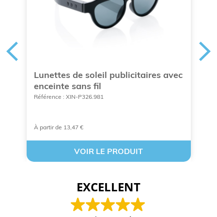
Lunettes de soleil publicitaires avec
B
enceinte sans fil
c
Référence : XIN-P326.981
Ré
À partir de 13,47 €
A 
VOIR LE PRODUIT
EXCELLENT