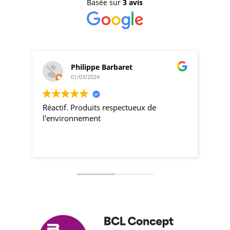
Basée sur
3 avis
Philippe Barbaret
01/03/2024
Réactif. Produits respectueux de
pro
l'environnement