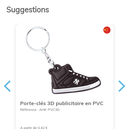
Suggestions
r
Porte-clés 3D publicitaire en PVC
P
Référence : AHK-PVC3D
Ré
A partir de 0,42 €
À 