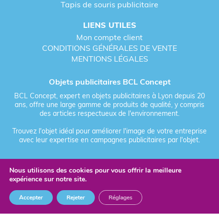
Tapis de souris publicitaire
LIENS UTILES
Mon compte client
CONDITIONS GÉNÉRALES DE VENTE
MENTIONS LÉGALES
Objets publicitaires BCL Concept
BCL Concept, expert en objets publicitaires à Lyon depuis 20
ans, offre une large gamme de produits de qualité, y compris
des articles respectueux de l'environnement.
Trouvez l'objet idéal pour améliorer l'image de votre entreprise
avec leur expertise en campagnes publicitaires par l'objet.
Nous utilisons des cookies pour vous offrir la meilleure
Fièrement forgé par Les Vikings
expérience sur notre site.
© 2026 BCL Concept - Tous droits réservés - Objet Publicitaire
Accepter
Rejeter
Réglages