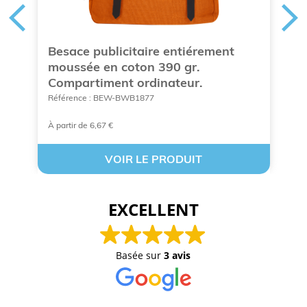
s
Besace publicitaire entiérement
S
moussée en coton 390 gr.
m
Compartiment ordinateur.
B
Référence : BEW-BWB1877
Ré
À partir de 6,67 €
À 
VOIR LE PRODUIT
EXCELLENT
Basée sur
3 avis