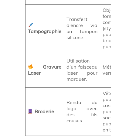
Objets aux
formes
Transfert
complexes
d’encre via
(stylos
Tampographie
un tampon
publicitaires,
silicone.
briquets
publicitaires).
Utilisation
Gravure
d’un faisceau
Métal, bois,
Laser
laser pour
verre, cuir.
marquer.
Vêtements
publicitaires,
Rendu du
casquettes
logo avec
Broderie
publicitaires,
des fils
sacs
cousus.
publicitaires
en toile.