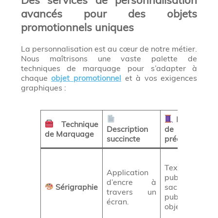
avancés pour des objets
promotionnels uniques
La personnalisation est au cœur de notre métier.
Nous maîtrisons une vaste palette de
techniques de marquage pour s’adapter à
chaque
objet promotionnel
et à vos exigences
graphiques :
Matériaux
Technique
Description
de
de Marquage
succincte
prédilection
Textiles
Application
publicitaires,
d’encre à
Sérigraphie
sacs
travers un
publicitaires,
écran.
objets plats.