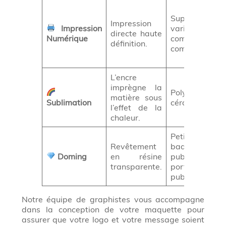
Supports
Impression
Impression
variés, y
directe haute
Numérique
compris
définition.
complexes.
L’encre
imprègne la
Polyester,
matière sous
Sublimation
céramique.
l’effet de la
chaleur.
Petits objets,
Revêtement
badges
Doming
en résine
publicitaires,
transparente.
porte-clés
publicitaires.
Notre équipe de graphistes vous accompagne
dans la conception de votre maquette pour
assurer que votre logo et votre message soient