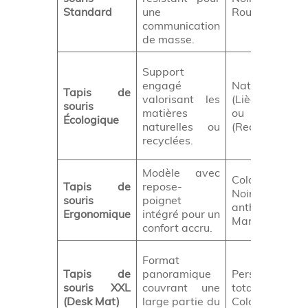
Standard
une
Rouge, Panton
communication
de masse.
Support
engagé
Naturel
Tapis de
valorisant les
(Liège/Bambou
souris
matières
ou Gris/No
Écologique
naturelles ou
(Recyclé).
recyclées.
Modèle avec
Coloris sobres
Tapis de
repose-
Noir, Gr
souris
poignet
anthracite,
Ergonomique
intégré pour un
Marine.
confort accru.
Format
Tapis de
panoramique
Personnalisati
souris XXL
couvrant une
totale (Fu
(Desk Mat)
large partie du
Color).