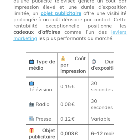
qu’une publicité télévisée génère un coût par
impression élevé et une durée d’exposition
limitée, un
objet publicitaire
offre une visibilité
prolongée à un coût dérisoire par contact. Cette
rentabilité exceptionnelle positionne les
cadeaux d’affaires
comme l’un des
leviers
marketing
les plus performants du marché.
Coût
Type de
Durée
Ta
par
média
d’exposition
mémor
impression
30
0,15 €
15 %
Télévision
secondes
30
Radio
0,08 €
12 %
secondes
Presse
0,12 €
Variable
18 %
Objet
0,003
€
6–12 mois
89
%
publicitaire