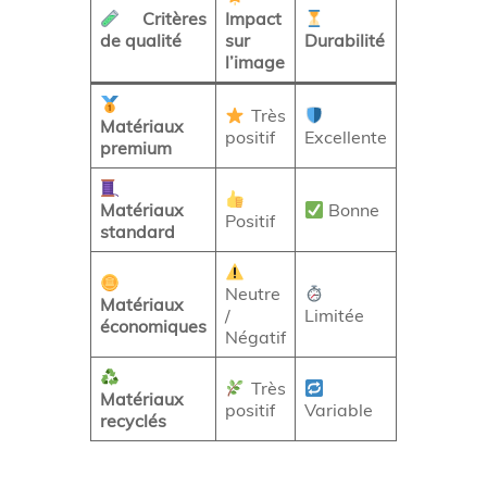
Critères
Impact
Coût
de qualité
sur
Durabilité
relatif
l’image
Très
Matériaux
positif
Excellente
Élevé
premium
Matériaux
Bonne
Positif
Moyen
standard
Neutre
Matériaux
/
Limitée
Faible
économiques
Négatif
Très
Matériaux
positif
Variable
Moyen+
recyclés